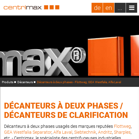
de
en
...
Produits
Décanteurs
Décanteurs à deux phases - Flottweg, GEA Westfalia, Alfa Laval
DÉCANTEURS À DEUX PHASES /
DÉCANTEURS DE CLARIFICATION
Décanteurs à deux phases usagés des marques reputées
Flottweg
,
GEA Westfalia Separator
,
Alfa Laval
,
Siebtechnik
,
Andritz
,
Sharples
,
etc. - Centrimax, le spécialiste des centrifugeuses industrielles,