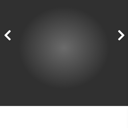
jusqu'à 70% d'économie
Centrimax propose des séparateurs reconditionnés,
des décanteurs et de nombreuses autres
centrifugeuses industrielles des leaders du marché
comme GEA Westfalia Separator, Alfa Laval,
Flottweg, Siebtechnik, Andritz (KMPT - Krauss-
Maffei), Heinkel ou CEPA pour presque toutes les
applications. Et ce, en réalisant jusqu'à 70 %
d’économies par rapport à l'achat neuf.