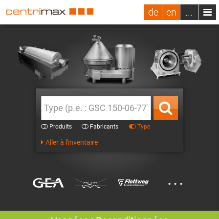
de
en
...
Produits
Fabricants
Type
Aller à l'inventaire
...