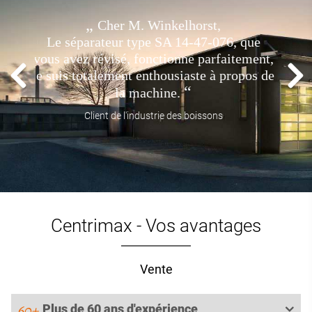
... Au cours du projet, il y a environ
deux ans, nous avons acheté un séparateur
d'occasion chez vous. Nous étions très
satisfaits de la machine et du déroulement
du projet et donc nous vous prions de nous
envoyer un décanteur WS CB505
d'occasion ...
Client de l'industrie chimique
Centrimax - Vos avantages
Vente
Plus de 60 ans d'expérience