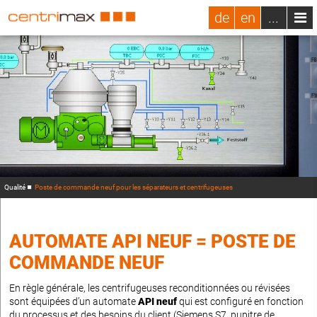
de
en
...
Qualité
Poste de commande neuf pour les séparateurs et centrifugeuses
AUTOMATE API NEUF = POSTE DE
COMMANDE NEUF
En règle générale, les centrifugeuses reconditionnées ou révisées
sont équipées d’un automate
API neuf
qui est configuré en fonction
du processus et des besoins du client (Siemens S7, pupitre de