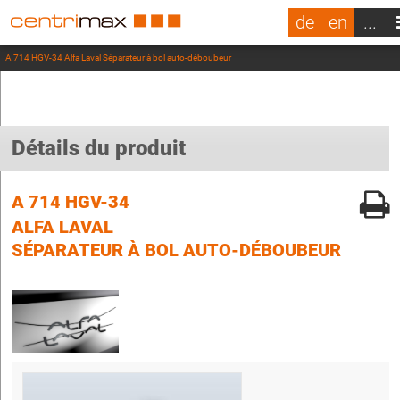
de
en
...
A 714 HGV-34 Alfa Laval Séparateur à bol auto-déboubeur
Détails du produit
A 714 HGV-34
ALFA LAVAL
SÉPARATEUR À BOL AUTO-DÉBOUBEUR