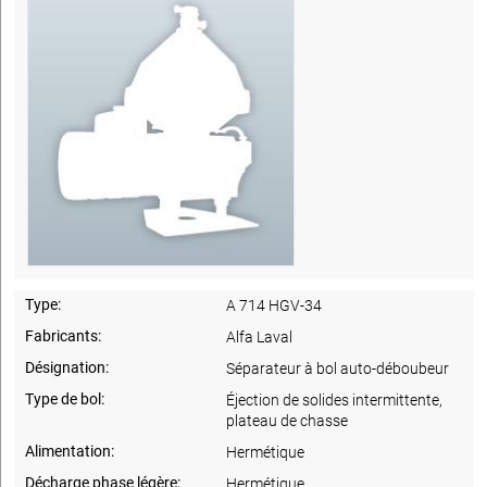
Type:
A 714 HGV-34
Fabricants:
Alfa Laval
Désignation:
Séparateur à bol auto-déboubeur
Type de bol:
Éjection de solides intermittente,
plateau de chasse
Alimentation:
Hermétique
Décharge phase légère:
Hermétique