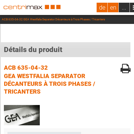
de
en
...
ACB 635-04-32 GEA Westfalia Separator Décanteurs à Trois Phases / Tricanters
Détails du produit
ACB 635-04-32
GEA WESTFALIA SEPARATOR
DÉCANTEURS À TROIS PHASES /
TRICANTERS