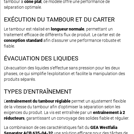
tambour à
cône plat
, ce modèle offre une performance de
séparation optimale.
EXÉCUTION DU TAMBOUR ET DU CARTER
Le tambour est réalisé en
longueur normale
, permettant un
traitement efficace de différents flux de produit. Le carter est de
conception standard
afin d'assurer une performance robuste et
fiable.
ÉVACUATION DES LIQUIDES
L'évacuation des liquides s'effectue sans pression pour les deux
phases, ce qui simplifie l'exploitation et facilite la manipulation des
produits séparés.
TYPES D'ENTRAÎNEMENT
L'
entraînement du tambour réglable
permet un ajustement flexible
de la vitesse du tambour afin d'optimiser la séparation selon les
exigences du produit. La vis est entraînée par un
entraînement à 2
réducteurs
, garantissant un convoyage des solides fiable et régulier.
La combinaison de ces caractéristiques fait du
GEA Westfalia
Separator ACB 635-04-32
une solution efficace pour des tâches de