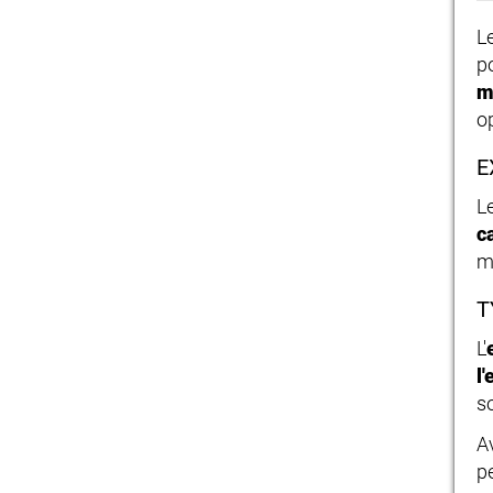
L
p
o
E
L
c
m
T
L'
l
s
A
p