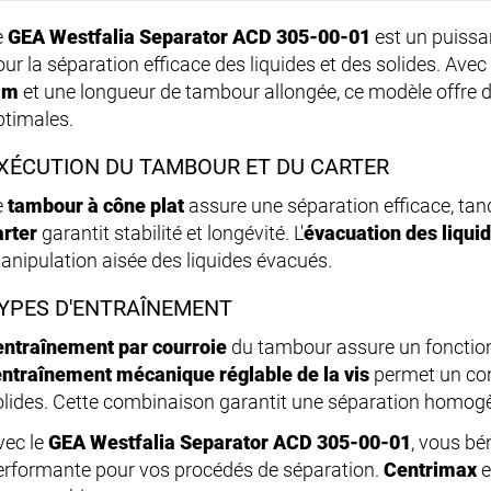
e
GEA Westfalia Separator ACD 305-00-01
est un puiss
our la séparation efficace des liquides et des solides. Av
mm
et une longueur de tambour allongée, ce modèle offre
ptimales.
XÉCUTION DU TAMBOUR ET DU CARTER
e
tambour à cône plat
assure une séparation efficace, tan
arter
garantit stabilité et longévité. L'
évacuation des liqui
anipulation aisée des liquides évacués.
YPES D'ENTRAÎNEMENT
entraînement par courroie
du tambour assure un fonction
'entraînement mécanique réglable de la vis
permet un cont
olides. Cette combinaison garantit une séparation homogèn
vec le
GEA Westfalia Separator ACD 305-00-01
, vous bé
erformante pour vos procédés de séparation.
Centrimax
e