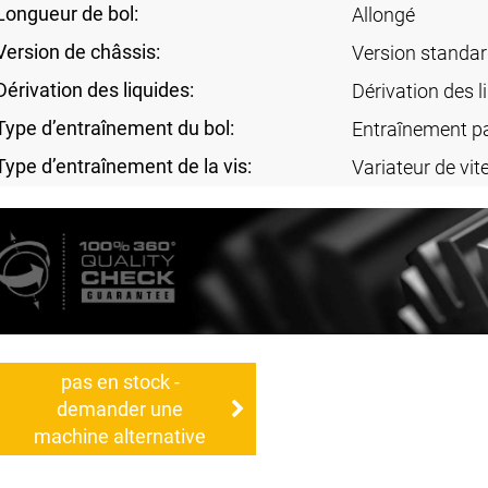
Longueur de bol:
Allongé
Version de châssis:
Version standa
Dérivation des liquides:
Dérivation des l
Type d’entraînement du bol:
Entraînement pa
Type d’entraînement de la vis:
Variateur de vi
pas en stock -
demander une
machine alternative