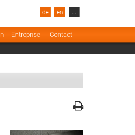
de
en
...
blic
Turkey
Netherlands
on
Entreprise
Contact
Finland