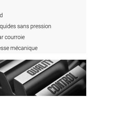
rd
iquides sans pression
r courroie
tesse mécanique