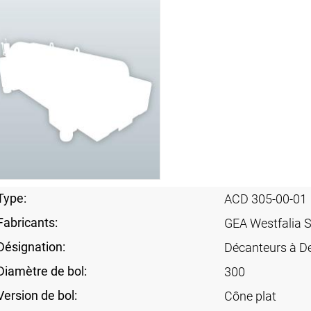
Type:
ACD 305-00-01
Fabricants:
GEA Westfalia 
Désignation:
Décanteurs à D
Diamètre de bol:
300
Version de bol:
Cône plat