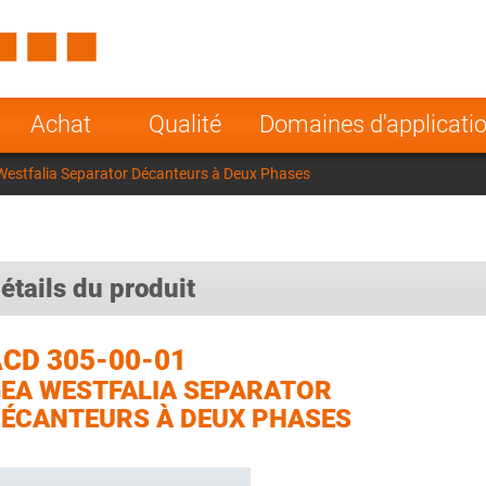
Spain
Czech Repu
ugal
Poland
Norway
Achat
Qualité
Domaines d'applicati
nesia
India
Greece
estfalia Separator Décanteurs à Deux Phases
a
étails du produit
CD 305-00-01
EA WESTFALIA SEPARATOR
ÉCANTEURS À DEUX PHASES