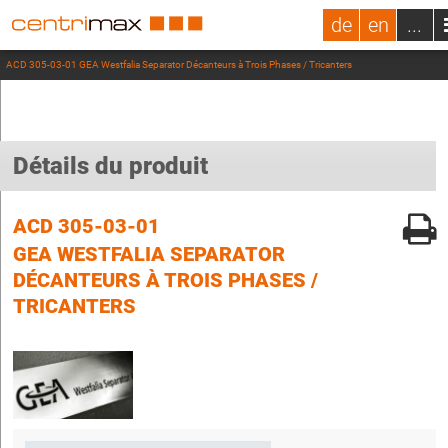
de
en
...
ACD 305-03-01 GEA Westfalia Separator Décanteurs à Trois Phases / Tricanters
Détails du produit
ACD 305-03-01
GEA WESTFALIA SEPARATOR
DÉCANTEURS À TROIS PHASES /
TRICANTERS