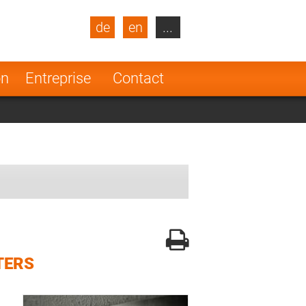
de
en
...
blic
Turkey
Netherlands
on
Entreprise
Contact
Finland
TERS