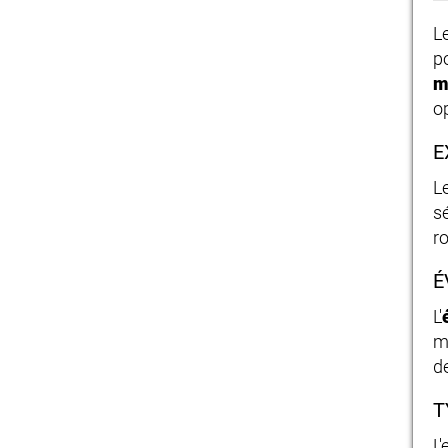
L
p
o
E
L
sé
ro
É
L'
m
d
T
L