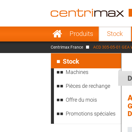
France
Italy
Sweden
Port
Aller
Produits
Stock
au
Japan
Indo
contenu
Centrimax France
ACD 305-05-01 GEA We
Denmark
Chin
Aller
au
Stock
contenu
Machines
D
Pièces de rechange
A
Offre du mois
G
D
Promotions spéciales