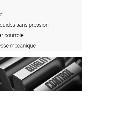
rd
iquides sans pression
r courroie
tesse mécanique