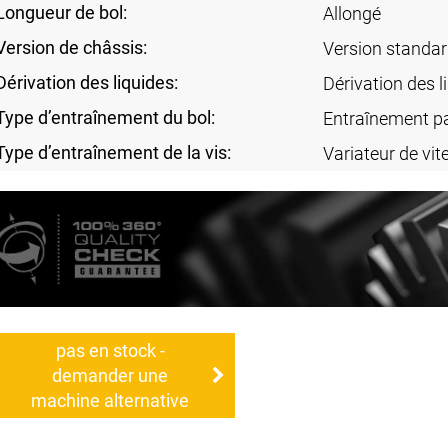
Longueur de bol:
Allongé
Version de châssis:
Version standa
Dérivation des liquides:
Dérivation des l
Type d’entraînement du bol:
Entraînement pa
Type d’entraînement de la vis:
Variateur de vi
pas en stock -
demander une
machine alternative