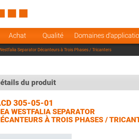
Spain
Czech Repu
ugal
Poland
Norway
Achat
Qualité
Domaines d'applicati
nesia
India
Greece
stfalia Separator Décanteurs à Trois Phases / Tricanters
a
étails du produit
CD 305-05-01
EA WESTFALIA SEPARATOR
ÉCANTEURS À TROIS PHASES / TRICAN