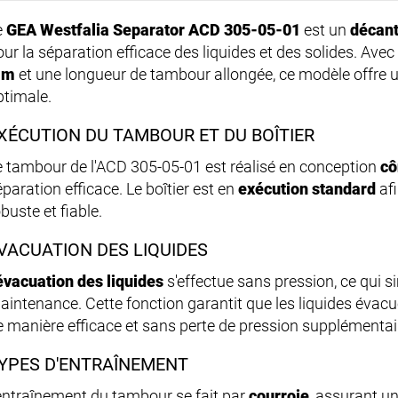
e
GEA Westfalia Separator ACD 305-05-01
est un
décant
our la séparation efficace des liquides et des solides. Av
mm
et une longueur de tambour allongée, ce modèle offre
ptimale.
XÉCUTION DU TAMBOUR ET DU BOÎTIER
e tambour de l'ACD 305-05-01 est réalisé en conception
cô
paration efficace. Le boîtier est en
exécution standard
afi
buste et fiable.
VACUATION DES LIQUIDES
évacuation des liquides
s'effectue sans pression, ce qui simp
aintenance. Cette fonction garantit que les liquides évac
e manière efficace et sans perte de pression supplémentai
YPES D'ENTRAÎNEMENT
'entraînement du tambour se fait par
courroie
, assurant u