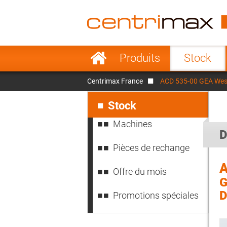
France
Italy
Sweden
Port
Aller
Produits
Stock
au
Japan
Indo
contenu
Centrimax France
ACD 535-00 GEA West
Denmark
Chin
Aller
au
Stock
contenu
Machines
D
Pièces de rechange
A
Offre du mois
G
D
Promotions spéciales