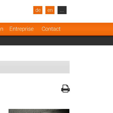
de
en
...
blic
Turkey
Netherlands
on
Entreprise
Contact
Finland