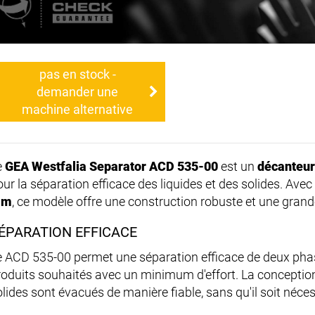
pas en stock -
demander une
machine alternative
e
GEA Westfalia Separator ACD 535-00
est un
décanteur
our la séparation efficace des liquides et des solides. Av
mm
, ce modèle offre une construction robuste et une grande
ÉPARATION EFFICACE
e ACD 535-00 permet une séparation efficace de deux phas
roduits souhaités avec un minimum d'effort. La conceptio
olides sont évacués de manière fiable, sans qu'il soit néces