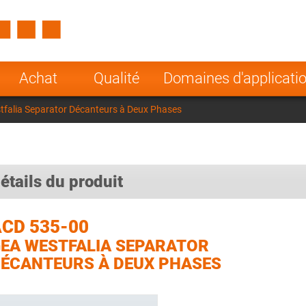
Spain
Czech Repu
ugal
Poland
Norway
Achat
Qualité
Domaines d'applicati
nesia
India
Greece
falia Separator Décanteurs à Deux Phases
a
étails du produit
CD 535-00
EA WESTFALIA SEPARATOR
ÉCANTEURS À DEUX PHASES