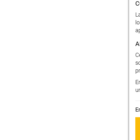
C
L
l
a
A
C
s
p
E
u
E