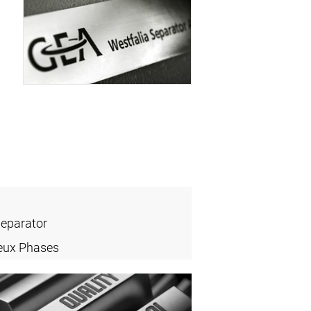
Separator
eux Phases