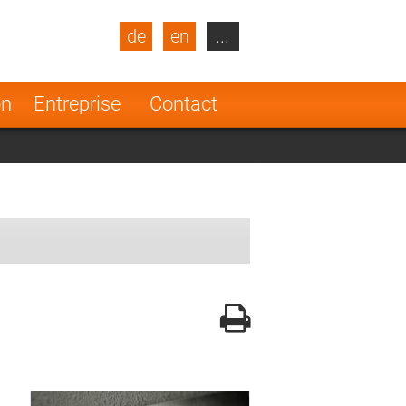
de
en
...
blic
Turkey
Netherlands
on
Entreprise
Contact
Finland