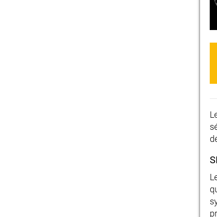
L
s
d
S
L
q
s
p