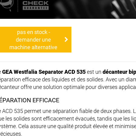
pas en stock -
demander une
machine alternative
e
GEA Westfalia Separator ACD 535
est un
décanteur bi
éparation efficace des liquides et des solides. Avec un d
écanteur offre une solution optimale pour diverses applicat
ÉPARATION EFFICACE
e ACD 535 permet une séparation fiable de deux phases. 
ue les solides sont efficacement évacués, tandis que les li
ystème. Cela assure une qualité produit élevée et minimise
récieuses.