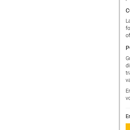
C
L
f
of
P
G
di
t
va
E
v
E