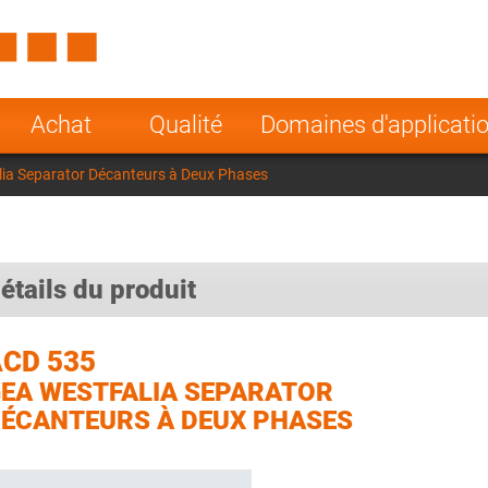
Spain
Czech Repu
ugal
Poland
Norway
Achat
Qualité
Domaines d'applicati
nesia
India
Greece
ia Separator Décanteurs à Deux Phases
a
étails du produit
CD 535
EA WESTFALIA SEPARATOR
ÉCANTEURS À DEUX PHASES