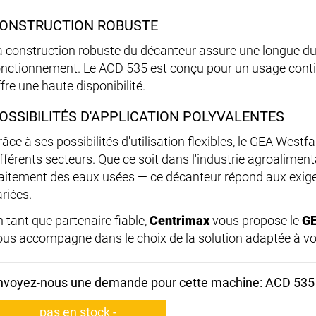
ONSTRUCTION ROBUSTE
a construction robuste du décanteur assure une longue dur
onctionnement. Le ACD 535 est conçu pour un usage cont
fre une haute disponibilité.
OSSIBILITÉS D'APPLICATION POLYVALENTES
râce à ses possibilités d'utilisation flexibles, le GEA West
fférents secteurs. Que ce soit dans l'industrie agroalimenta
raitement des eaux usées — ce décanteur répond aux exige
riées.
n tant que partenaire fiable,
Centrimax
vous propose le
GE
ous accompagne dans le choix de la solution adaptée à vo
nvoyez-nous une demande pour cette machine: ACD 535
pas en stock -