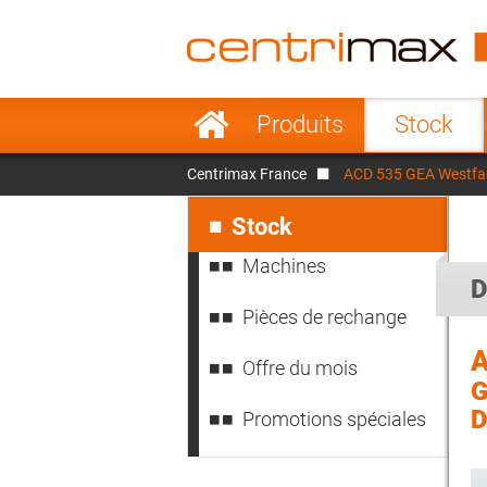
France
Italy
Sweden
Port
Aller
Produits
Stock
au
Japan
Indo
contenu
Centrimax France
ACD 535 GEA Westfal
Denmark
Chin
Aller
au
Stock
contenu
Machines
D
Pièces de rechange
A
Offre du mois
G
D
Promotions spéciales