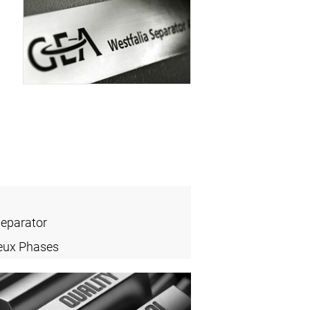
Separator
eux Phases