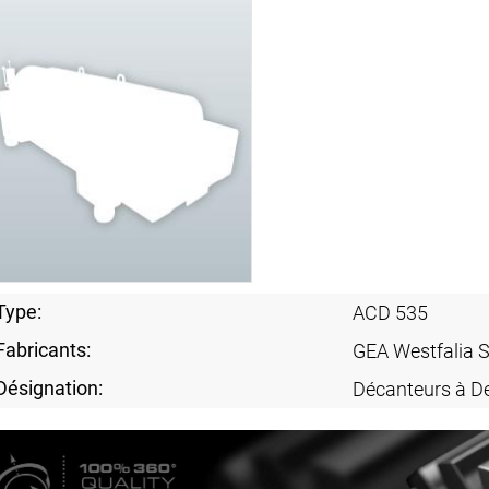
Type:
ACD 535
Fabricants:
GEA Westfalia 
Désignation:
Décanteurs à D