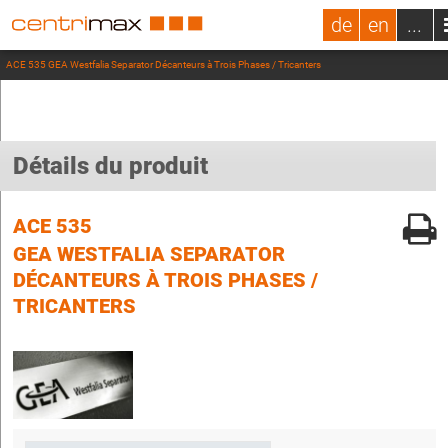
de
en
...
ACE 535 GEA Westfalia Separator Décanteurs à Trois Phases / Tricanters
Détails du produit
ACE 535
GEA WESTFALIA SEPARATOR
DÉCANTEURS À TROIS PHASES /
TRICANTERS