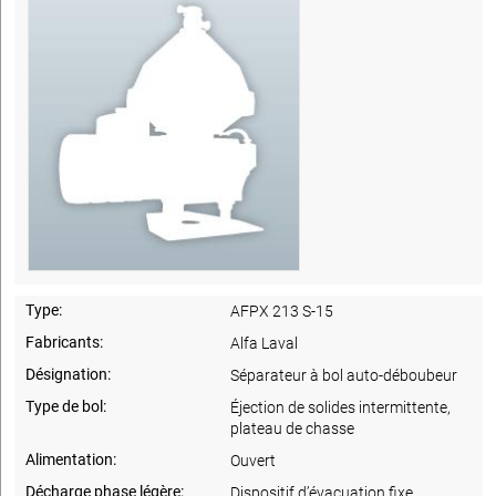
Type:
AFPX 213 S-15
Fabricants:
Alfa Laval
Désignation:
Séparateur à bol auto-déboubeur
Type de bol:
Éjection de solides intermittente,
plateau de chasse
Alimentation:
Ouvert
Décharge phase légère:
Dispositif d’évacuation fixe