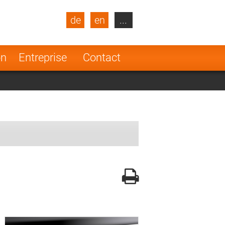
de
en
...
blic
Turkey
Netherlands
on
Entreprise
Contact
Finland