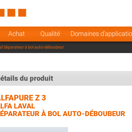
Spain
Czech Repu
ugal
Poland
Norway
Achat
Qualité
Domaines d'applicati
nesia
India
Greece
val Séparateur à bol auto-déboubeur
a
étails du produit
LFAPURE Z 3
LFA LAVAL
ÉPARATEUR À BOL AUTO-DÉBOUBEUR