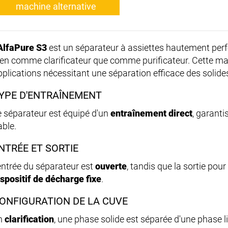
machine alternative
AlfaPure S3
est un séparateur à assiettes hautement perfo
ien comme clarificateur que comme purificateur. Cette mac
pplications nécessitant une séparation efficace des solides
YPE D'ENTRAÎNEMENT
e séparateur est équipé d'un
entraînement direct
, garant
able.
NTRÉE ET SORTIE
'entrée du séparateur est
ouverte
, tandis que la sortie pou
ispositif de décharge fixe
.
ONFIGURATION DE LA CUVE
n
clarification
, une phase solide est séparée d'une phase l