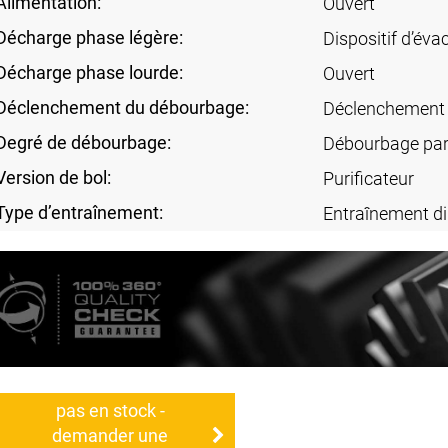
Alimentation:
Ouvert
Décharge phase légère:
Dispositif d’éva
Décharge phase lourde:
Ouvert
Déclenchement du débourbage:
Déclenchement
Degré de débourbage:
Débourbage part
Version de bol:
Purificateur
Type d’entraînement:
Entraînement di
pas en stock -
demander une