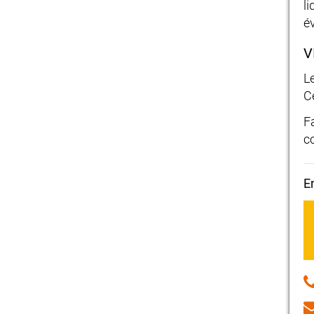
l
é
V
L
C
F
c
E