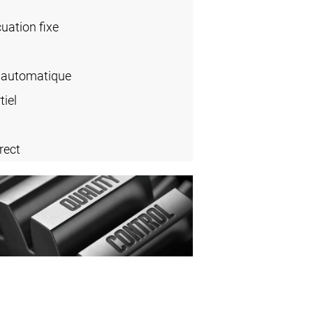
cuation fixe
 automatique
iel
rect