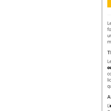
L
f
u
m
T
L
o
c
l
qu
A
L'