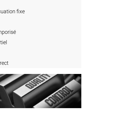
cuation fixe
porisé
iel
rect