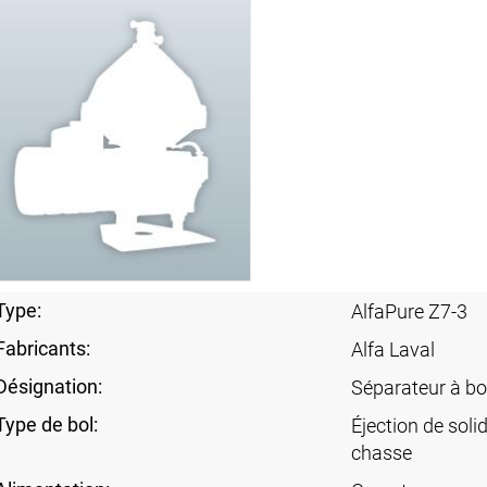
Type:
AlfaPure Z7-3
Fabricants:
Alfa Laval
Désignation:
Séparateur à bo
Type de bol:
Éjection de soli
chasse