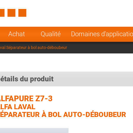
Spain
Czech Repu
ugal
Poland
Norway
Achat
Qualité
Domaines d'applicati
nesia
India
Greece
aval Séparateur à bol auto-déboubeur
a
étails du produit
LFAPURE Z7-3
LFA LAVAL
ÉPARATEUR À BOL AUTO-DÉBOUBEUR