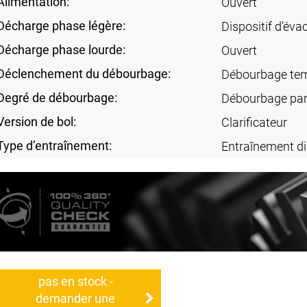
Alimentation:
Ouvert
Décharge phase légère:
Dispositif d’éva
Décharge phase lourde:
Ouvert
Déclenchement du débourbage:
Débourbage tem
Degré de débourbage:
Débourbage part
Version de bol:
Clarificateur
Type d’entraînement:
Entraînement di
pas en stock -
demander une