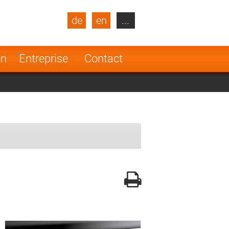
de
en
...
blic
Turkey
Netherlands
on
Entreprise
Contact
Finland