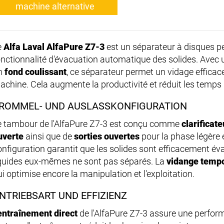
machine alternative
e
Alfa Laval AlfaPure Z7-3
est un séparateur à disques pe
onctionnalité d'évacuation automatique des solides. Avec
n
fond coulissant
, ce séparateur permet un vidage efficac
achine. Cela augmente la productivité et réduit les temps d
ROMMEL- UND AUSLASSKONFIGURATION
e tambour de l'AlfaPure Z7-3 est conçu comme
clarificate
uverte
ainsi que de
sorties ouvertes
pour la phase légère e
onfiguration garantit que les solides sont efficacement éva
iquides eux-mêmes ne sont pas séparés. La
vidange temp
i optimise encore la manipulation et l'exploitation.
NTRIEBSART UND EFFIZIENZ
entraînement direct
de l'AlfaPure Z7-3 assure une perfor