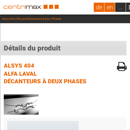
de
en
...
Alsys 404 Alfa Laval Décanteurs à Deux Phases
Détails du produit
ALSYS 404
ALFA LAVAL
DÉCANTEURS À DEUX PHASES