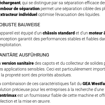
échargeant
, qui se distingue par sa séparation efficace des
ambour de séparation
permet une séparation ciblée des p
xtracteur individuel
optimise l'évacuation des liquides.
OBUSTE BAUWEISE
'appareil est équipé d'un
châssis standard
et d'un
moteur à
onception garantit des performances stables et fiables da
exploitation.
ANITÄRE AUSFÜHRUNG
a
version sanitaire
des capots et du collecteur de solides 
es applications sensibles. Ceci est particulièrement import
 la propreté sont des priorités absolues.
a combinaison de ces caractéristiques fait du
GEA Westfa
olution précieuse pour les entreprises à la recherche d'une
entrimax
est un fournisseur fiable de cette machine et of
élection et la mise en œuvre.