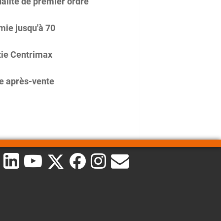
alité de premier ordre
ie jusqu'à 70
ie Centrimax
e après-vente