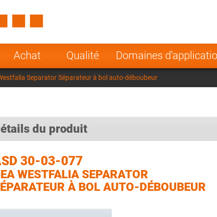
Spain
Czech Repu
ugal
Poland
Norway
Achat
Qualité
Domaines d'applicati
nesia
India
Greece
estfalia Separator Séparateur à bol auto-déboubeur
a
étails du produit
SD 30-03-077
EA WESTFALIA SEPARATOR
ÉPARATEUR À BOL AUTO-DÉBOUBEUR