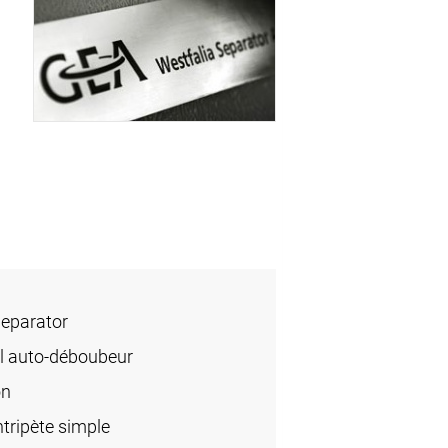
Separator
l auto-déboubeur
on
tripète simple