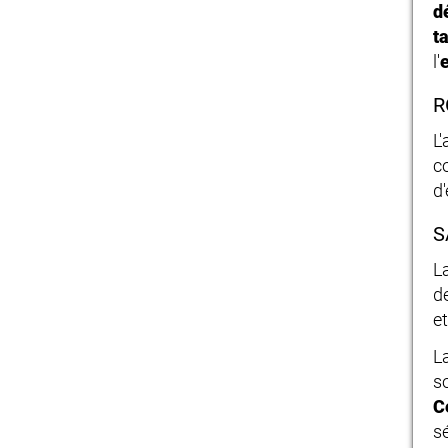
d
t
l'
e
R
L
c
d'
S
L
d
et
L
s
C
s