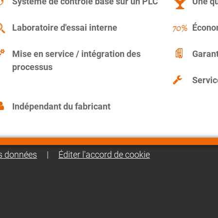
Système de contrôle basé sur un PLC
Une qu
Laboratoire d'essai interne
Économ
Mise en service / intégration des
Garant
processus
Servic
Indépendant du fabricant
es données
|
Éditer l'accord de cookie