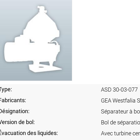
Type:
ASD 30-03-077
Fabricants:
GEA Westfalia 
Désignation:
Séparateur à bo
Version de bol:
Bol de séparati
Évacuation des liquides:
Avec turbine cen