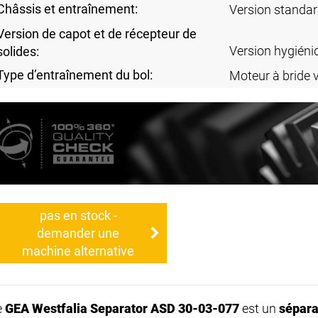
Châssis et entraînement:
Version standa
Version de capot et de récepteur de
Version hygiéni
solides:
Type d’entraînement du bol:
Moteur à bride v
pas en stock -
demander une
machine alternative
e
GEA Westfalia Separator ASD 30-03-077
est un
sépara