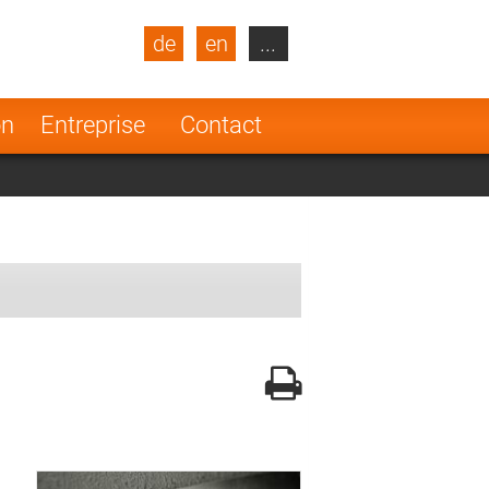
de
en
...
blic
Turkey
Netherlands
on
Entreprise
Contact
Finland