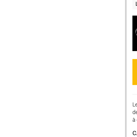
L
d
à
C