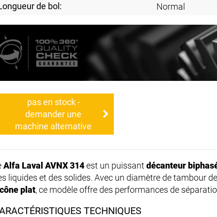
Longueur de bol:
Normal
pas en stock -
demander une
machine alternative
e
Alfa Laval AVNX 314
est un puissant
décanteur biphas
es liquides et des solides. Avec un diamètre de tambour d
cône plat
, ce modèle offre des performances de séparati
ARACTÉRISTIQUES TECHNIQUES