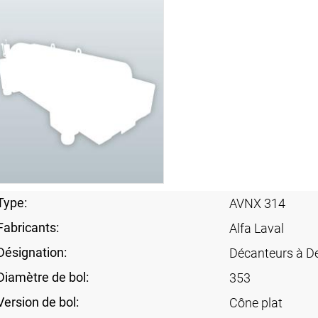
Type:
AVNX 314
Fabricants:
Alfa Laval
Désignation:
Décanteurs à D
Diamètre de bol:
353
Version de bol:
Cône plat