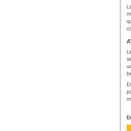
L
m
qu
c
A
L
s
u
bé
E
p
m
E