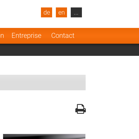
de
en
...
blic
Turkey
Netherlands
on
Entreprise
Contact
Finland