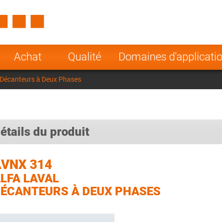
Spain
Czech Repu
ugal
Poland
Norway
Achat
Qualité
Domaines d'applicati
nesia
India
Greece
 Décanteurs à Deux Phases
a
étails du produit
VNX 314
LFA LAVAL
ÉCANTEURS À DEUX PHASES