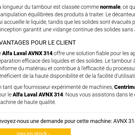
a longueur du tambour est classée comme
normale
, ce q
anipulation équilibrées des produits à traiter. Le décanteu
i accueille le liquide, tandis que les solides sont évacués 
onception garantit une vidange continue des solides sans 
VANTAGES POUR LE CLIENT
e
Alfa Laval AVNX 314
offre une solution fiable pour les 
éparation efficace des liquides et des solides. Le tambour 
niforme du matériau et contribue à l'efficacité du processu
néficient de la haute disponibilité et de la facilité d'utilis
n tant que fournisseur expérimenté de machines,
Centrim
our le
Alfa Laval AVNX 314
. Nous vous assistons dans le c
achine de haute qualité.
nvoyez-nous une demande pour cette machine: AVNX 31
pas en stock -