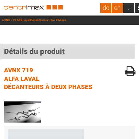
de
en
...
AVNX 719 Alfa Laval Décanteurs à Deux Phases
Détails du produit
AVNX 719
ALFA LAVAL
DÉCANTEURS À DEUX PHASES