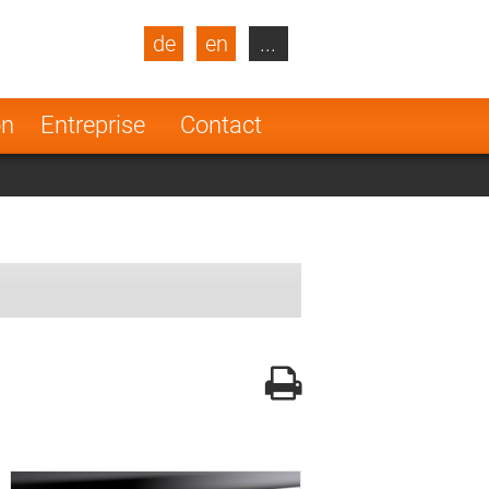
de
en
...
blic
Turkey
Netherlands
on
Entreprise
Contact
Finland