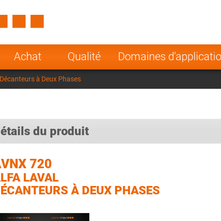
Spain
Czech Repu
ugal
Poland
Norway
Achat
Qualité
Domaines d'applicati
nesia
India
Greece
 Décanteurs à Deux Phases
a
étails du produit
VNX 720
LFA LAVAL
ÉCANTEURS À DEUX PHASES