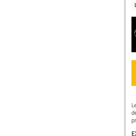
L
d
p
E