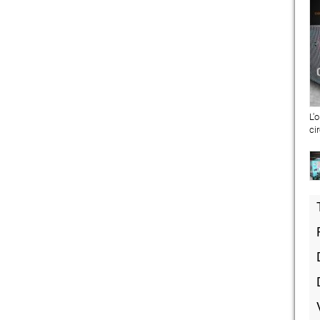
L'
ci