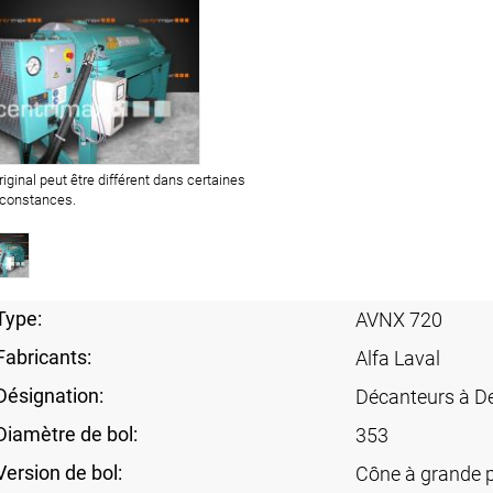
original peut être différent dans certaines
rconstances.
Type:
AVNX 720
Fabricants:
Alfa Laval
Désignation:
Décanteurs à D
Diamètre de bol:
353
Version de bol:
Cône à grande 