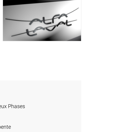
eux Phases
pente