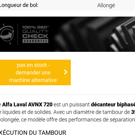
Longueur de bol:
Allongé
pas en stock -
demander une
machine alternative
e
Alfa Laval AVNX 720
est un puissant
décanteur biphas
e liquides et de solides. Avec un diamètre de tambour de
3
rolongée, ce modèle offre des performances de séparation
XÉCUTION DU TAMBOUR