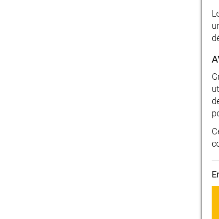
L
u
d
A
G
u
de
po
Ce
c
E