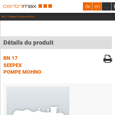
de
en
...
BN 17 Seepex Pompe Mohno
Détails du produit
BN 17
SEEPEX
POMPE MOHNO