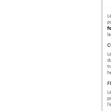
L
po
f
l
C
L
du
t
h
F
L
p
l'