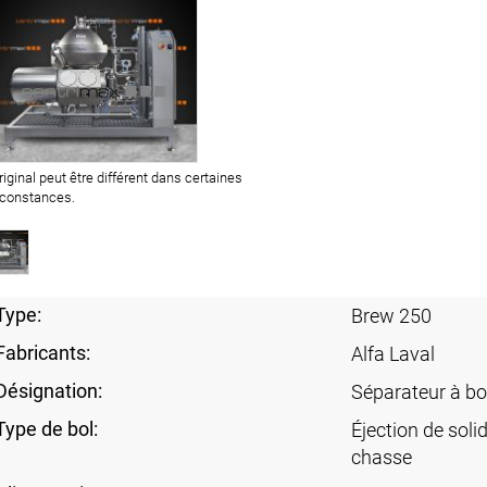
original peut être différent dans certaines
rconstances.
Type:
Brew 250
Fabricants:
Alfa Laval
Désignation:
Séparateur à bo
Type de bol:
Éjection de soli
chasse