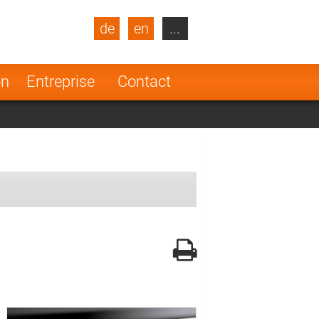
de
en
...
blic
Turkey
Netherlands
on
Entreprise
Contact
Finland