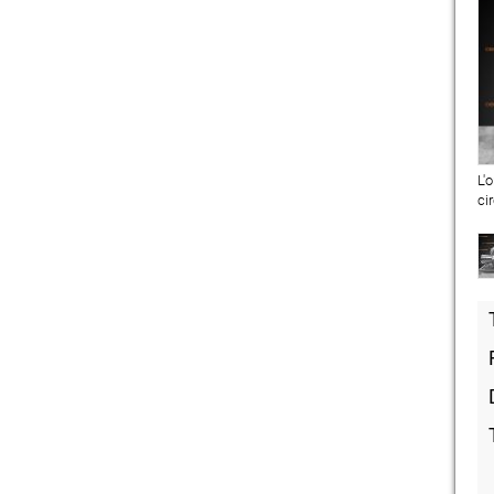
L'
ci