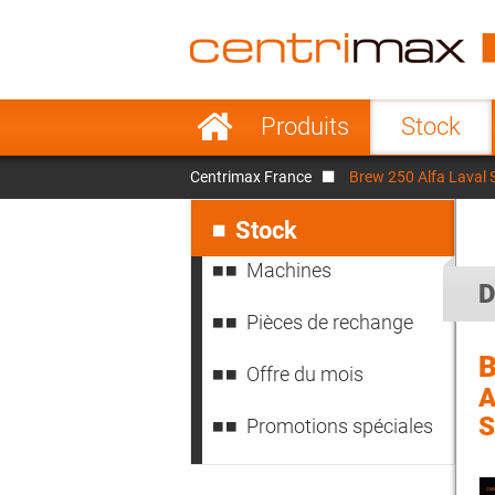
France
Italy
Sweden
Port
Aller
Produits
Stock
au
Japan
Indo
contenu
Centrimax France
Brew 250 Alfa Laval 
Denmark
Chin
Aller
au
Stock
contenu
Machines
D
Pièces de rechange
Offre du mois
A
S
Promotions spéciales