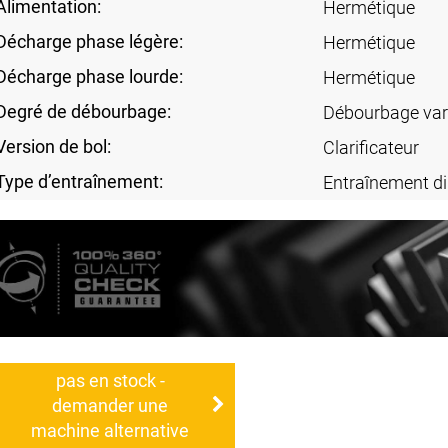
Alimentation:
Hermétique
Décharge phase légère:
Hermétique
Décharge phase lourde:
Hermétique
Degré de débourbage:
Débourbage var
Version de bol:
Clarificateur
Type d’entraînement:
Entraînement di
pas en stock -
demander une
machine alternative