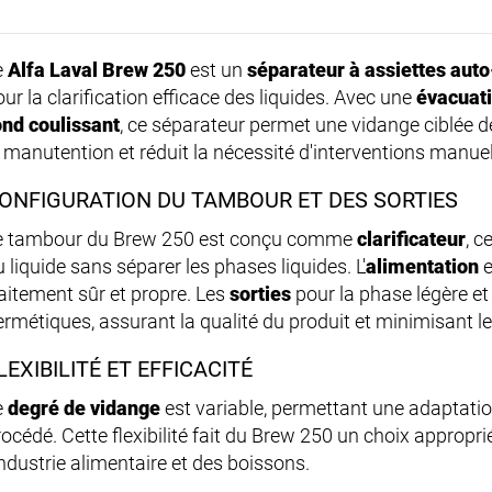
e
Alfa Laval Brew 250
est un
séparateur à assiettes aut
ur la clarification efficace des liquides. Avec une
évacuati
ond coulissant
, ce séparateur permet une vidange ciblée d
a manutention et réduit la nécessité d'interventions manuel
ONFIGURATION DU TAMBOUR ET DES SORTIES
e tambour du Brew 250 est conçu comme
clarificateur
, c
 liquide sans séparer les phases liquides. L'
alimentation
e
raitement sûr et propre. Les
sorties
pour la phase légère et
ermétiques, assurant la qualité du produit et minimisant l
LEXIBILITÉ ET EFFICACITÉ
e
degré de vidange
est variable, permettant une adaptatio
rocédé. Cette flexibilité fait du Brew 250 un choix appropr
industrie alimentaire et des boissons.