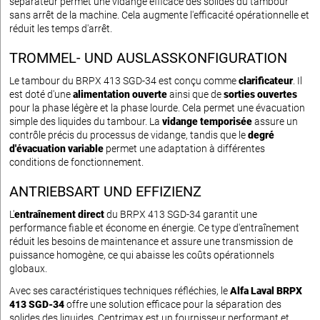
séparateur permet une vidange efficace des solides du tambour
sans arrêt de la machine. Cela augmente l'efficacité opérationnelle et
réduit les temps d'arrêt.
TROMMEL- UND AUSLASSKONFIGURATION
Le tambour du BRPX 413 SGD-34 est conçu comme
clarificateur
. Il
est doté d'une
alimentation ouverte
ainsi que de
sorties ouvertes
pour la phase légère et la phase lourde. Cela permet une évacuation
simple des liquides du tambour. La
vidange temporisée
assure un
contrôle précis du processus de vidange, tandis que le
degré
d'évacuation variable
permet une adaptation à différentes
conditions de fonctionnement.
ANTRIEBSART UND EFFIZIENZ
L'
entraînement direct
du BRPX 413 SGD-34 garantit une
performance fiable et économe en énergie. Ce type d'entraînement
réduit les besoins de maintenance et assure une transmission de
puissance homogène, ce qui abaisse les coûts opérationnels
globaux.
Avec ses caractéristiques techniques réfléchies, le
Alfa Laval BRPX
413 SGD-34
offre une solution efficace pour la séparation des
solides des liquides. Centrimax est un fournisseur performant et