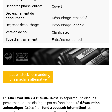
Décharge phase lourde:
Ouvert
Déclenchement du
Débourbage temporisé
débourbage:
Degré de débourbage:
Débourbage variable
Version de bol:
Clarificateur
Type d’entraînement:
Entraînement direct
pas en stock - demander
une machine alternative
Le
Alfa Laval BRPX 413 SGD-34
est un séparateur à disques
performant, qui se distingue par sa fonctionnalité
d'évacuation
automatique
. Grâce à un
fond à poussoir intermittent
, ce