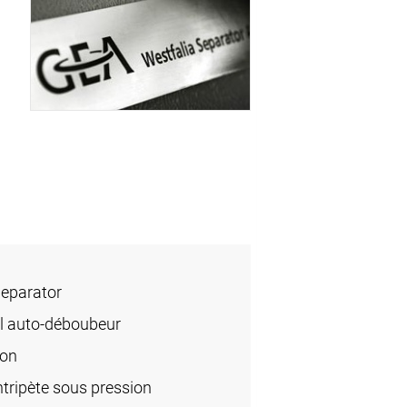
Separator
l auto-déboubeur
ion
ripète sous pression