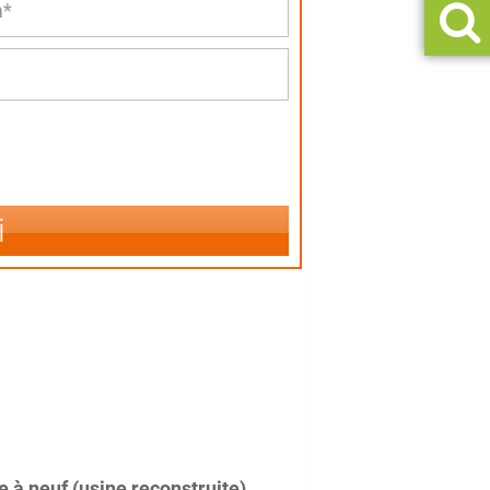
i
 à neuf (usine reconstruite)