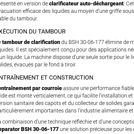
résenté en version de
clarificateur auto-déchargeant
. Ce
vacuation efficace des liquides au moyen d'une griffe sou
iable du tambour.
XÉCUTION DU TAMBOUR
e
tambour de clarification
du BSH 30-06-177 élimine de ma
iquides. Il est spécialement conçu pour des applications né
un liquide. La machine dispose d'une seule sortie pour le li
lides, évacués par le fond à tiroir.
NTRAÎNEMENT ET CONSTRUCTION
entraînement par courroie
assure une performance fiable 
ide est monté verticalement, ce qui facilite l'installation et
ersion sanitaire des capots et du collecteur de solides gar
articulièrement importantes dans l'industrie alimentaire 
a combinaison d'une technique réfléchie et d'une concepti
eparator BSH 30-06-177
une solution précieuse pour les