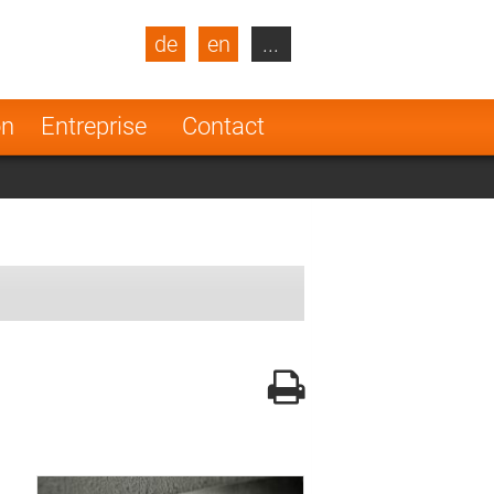
de
en
...
blic
Turkey
Netherlands
on
Entreprise
Contact
Finland