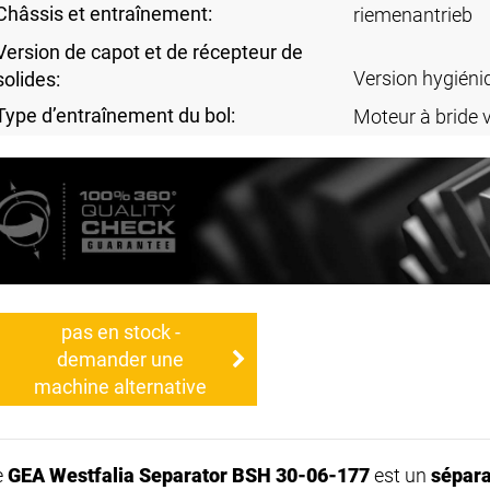
Châssis et entraînement:
riemenantrieb
Version de capot et de récepteur de
Version hygiéni
solides:
Type d’entraînement du bol:
Moteur à bride v
pas en stock -
demander une
machine alternative
e
GEA Westfalia Separator BSH 30-06-177
est un
sépara