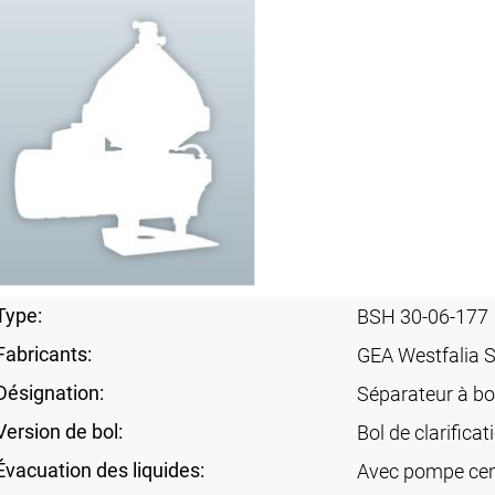
Type:
BSH 30-06-177
Fabricants:
GEA Westfalia 
Désignation:
Séparateur à bo
Version de bol:
Bol de clarificat
Évacuation des liquides:
Avec pompe cent