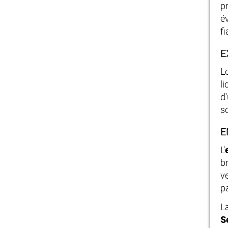
p
é
f
E
L
l
d'
so
E
L'
br
v
p
L
S