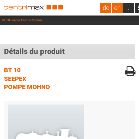
de
en
...
BT 10 Seepex Pompe Mohno
Détails du produit
BT 10
SEEPEX
POMPE MOHNO