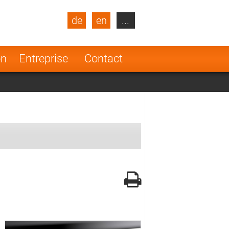
de
en
...
blic
Turkey
Netherlands
on
Entreprise
Contact
Finland