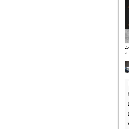
L'
ci