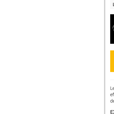
L
e
d
E