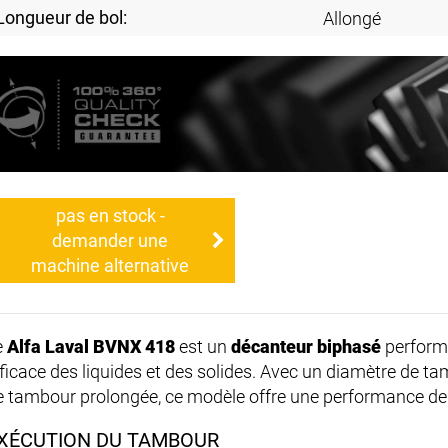
Longueur de bol:
Allongé
pas en stock -
demander une
machine alternative
e
Alfa Laval BVNX 418
est un
décanteur biphasé
performa
fficace des liquides et des solides. Avec un diamètre de t
e tambour prolongée, ce modèle offre une performance de
XÉCUTION DU TAMBOUR