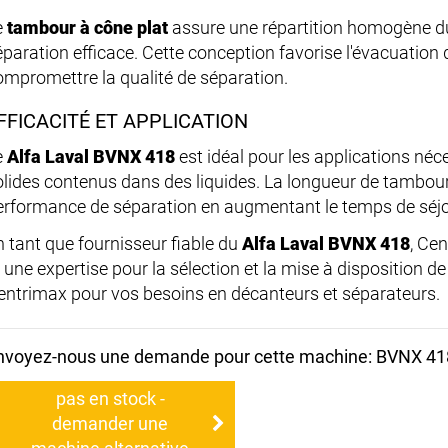
e
tambour à cône plat
assure une répartition homogène du 
éparation efficace. Cette conception favorise l'évacuation
ompromettre la qualité de séparation.
FFICACITÉ ET APPLICATION
e
Alfa Laval BVNX 418
est idéal pour les applications néc
olides contenus dans des liquides. La longueur de tambour
erformance de séparation en augmentant le temps de séjo
n tant que fournisseur fiable du
Alfa Laval BVNX 418
, Ce
t une expertise pour la sélection et la mise à disposition d
entrimax pour vos besoins en décanteurs et séparateurs.
nvoyez-nous une demande pour cette machine: BVNX 41
pas en stock -
demander une