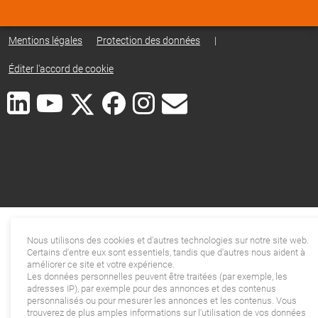
Mentions légales
Protection des données
|
Éditer l'accord de cookie
Nous utilisons des cookies et d'autres technologies sur notre site web.
Certains d'entre eux sont essentiels, tandis que d'autres nous aident à
améliorer ce site et votre expérience.
Les données personnelles peuvent être traitées (par exemple, les
adresses IP), par exemple pour des annonces et des contenus
personnalisés ou pour mesurer les annonces et les contenus. Vous
trouverez de plus amples informations sur l'utilisation de vos données