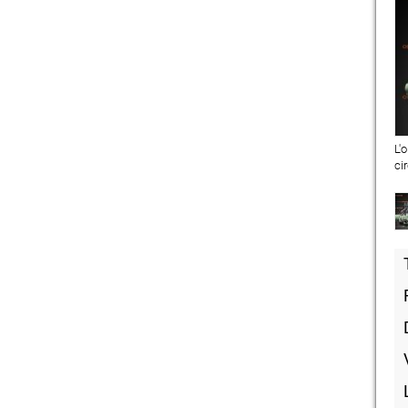
L'
ci