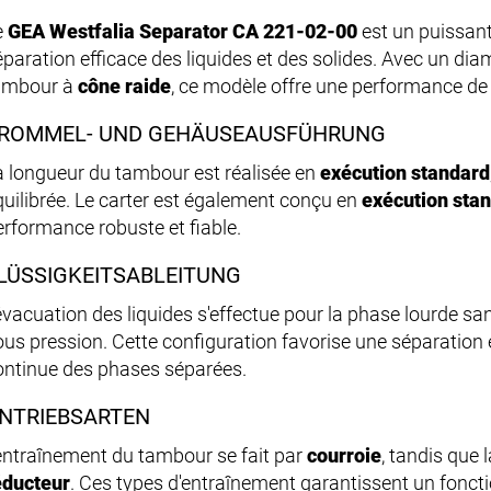
e
GEA Westfalia Separator CA 221-02-00
est un puissan
éparation efficace des liquides et des solides. Avec un d
ambour à
cône raide
, ce modèle offre une performance de
ROMMEL- UND GEHÄUSEAUSFÜHRUNG
a longueur du tambour est réalisée en
exécution standard
quilibrée. Le carter est également conçu en
exécution sta
erformance robuste et fiable.
LÜSSIGKEITSABLEITUNG
'évacuation des liquides s'effectue pour la phase lourde sa
ous pression. Cette configuration favorise une séparation 
ontinue des phases séparées.
NTRIEBSARTEN
'entraînement du tambour se fait par
courroie
, tandis que 
éducteur
. Ces types d'entraînement garantissent un foncti