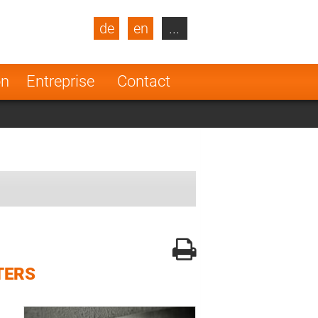
de
en
...
blic
Turkey
Netherlands
on
Entreprise
Contact
Finland
TERS