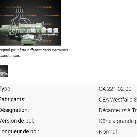
original peut être différent dans certaines
rconstances.
Type:
CA 221-02-00
Fabricants:
GEA Westfalia 
Désignation:
Décanteurs à Tr
Version de bol:
Cône à grande 
Longueur de bol:
Normal