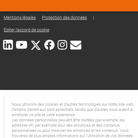
Mentions légales
Protection des données
|
Éditer l'accord de cookie
Nous utilisons des cookies et d'autres technologies sur notre site web.
Certains d'entre eux sont essentiels, tandis que d'autres nous aident à
améliorer ce site et votre expérience.
Les données personnelles peuvent être traitées (par exemple, les
adresses IP), par exemple pour des annonces et des contenus
personnalisés ou pour mesurer les annonces et les contenus. Vous
trouverez de plus amples informations sur l'utilisation de vos données