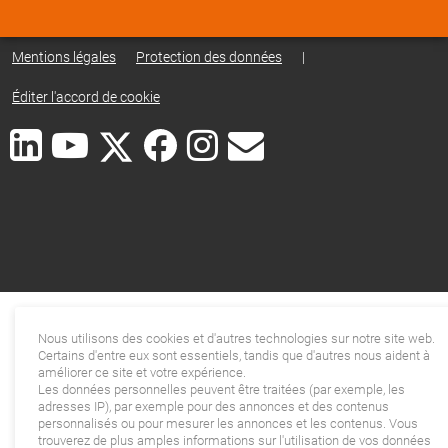
Mentions légales
Protection des données
|
Éditer l'accord de cookie
Nous utilisons des cookies et d'autres technologies sur notre site web.
Certains d'entre eux sont essentiels, tandis que d'autres nous aident à
améliorer ce site et votre expérience.
Les données personnelles peuvent être traitées (par exemple, les
adresses IP), par exemple pour des annonces et des contenus
personnalisés ou pour mesurer les annonces et les contenus. Vous
trouverez de plus amples informations sur l'utilisation de vos données