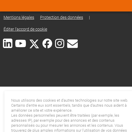
Mentions légales
Protection des données
|
Éditer l'accord de cookie
Nous utilisons des cookies et d'autres technologies sur notre site web.
Certains d'entre eux sont essentiels, tandis que d'autres nous aident à
améliorer ce site et votre expérience.
Les données personnelles peuvent être traitées (par exemple, les
adresses IP), par exemple pour des annonces et des contenus
personnalisés ou pour mesurer les annonces et les contenus. Vous
trouverez de plus amples informations sur l'utilisation de vos données