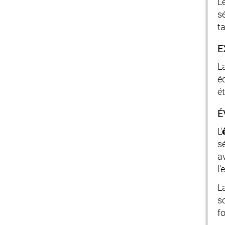
L
s
t
E
L
éq
ét
É
L'
s
a
l'
L
s
f