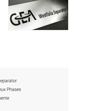
Separator
eux Phases
pente