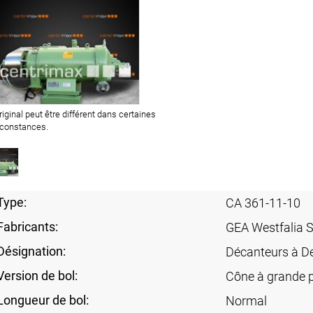
original peut être différent dans certaines
rconstances.
Type:
CA 361-11-10
Fabricants:
GEA Westfalia 
Désignation:
Décanteurs à D
Version de bol:
Cône à grande 
Longueur de bol:
Normal