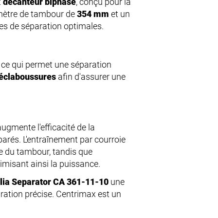
t
décanteur biphasé
, conçu pour la
iamètre de tambour de
354 mm
et un
es de séparation optimales.
, ce qui permet une séparation
 éclaboussures
afin d'assurer une
 augmente l'efficacité de la
arés. L'entraînement par courroie
e du tambour, tandis que
timisant ainsi la puissance.
lia Separator CA 361-11-10
une
aration précise. Centrimax est un