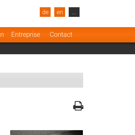
de
en
...
blic
Turkey
Netherlands
on
Entreprise
Contact
Finland