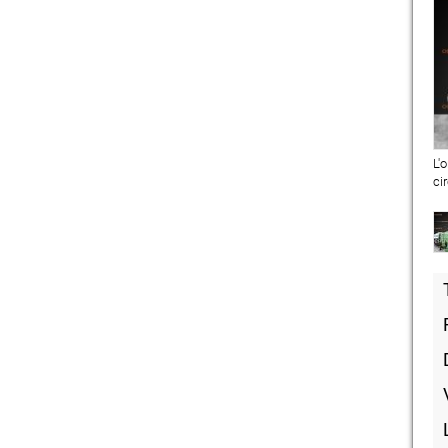
L'
ci