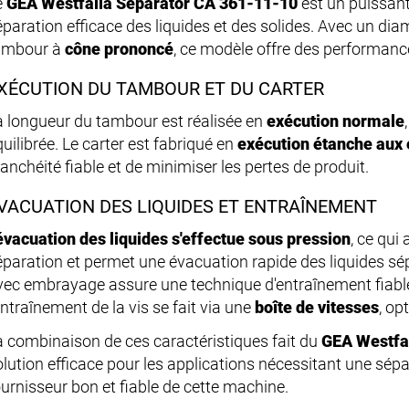
e
GEA Westfalia Separator CA 361-11-10
est un puissan
éparation efficace des liquides et des solides. Avec un d
ambour à
cône prononcé
, ce modèle offre des performanc
XÉCUTION DU TAMBOUR ET DU CARTER
a longueur du tambour est réalisée en
exécution normale
uilibrée. Le carter est fabriqué en
exécution étanche aux
anchéité fiable et de minimiser les pertes de produit.
VACUATION DES LIQUIDES ET ENTRAÎNEMENT
évacuation des liquides s'effectue sous pression
, ce qui
éparation et permet une évacuation rapide des liquides sép
vec embrayage assure une technique d'entraînement fiabl
entraînement de la vis se fait via une
boîte de vitesses
, op
a combinaison de ces caractéristiques fait du
GEA Westfa
olution efficace pour les applications nécessitant une sép
ournisseur bon et fiable de cette machine.