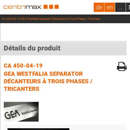
de
en
...
CA 450-04-19 GEA Westfalia Separator Décanteurs à Trois Phases / Tricanters
Détails du produit
CA 450-04-19
GEA WESTFALIA SEPARATOR
DÉCANTEURS À TROIS PHASES /
TRICANTERS