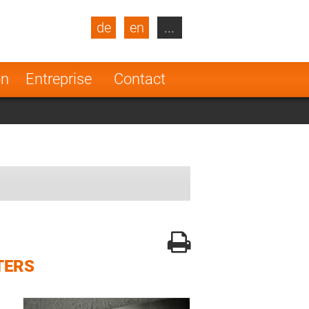
de
en
...
blic
Turkey
Netherlands
on
Entreprise
Contact
Finland
TERS