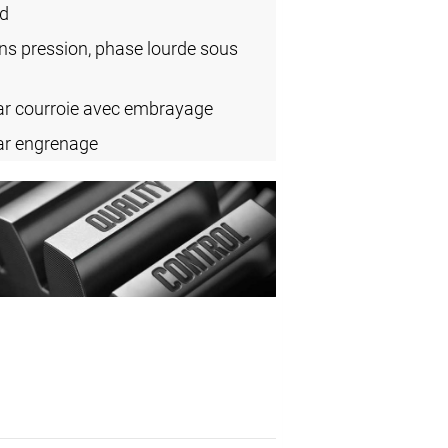
rd
ns pression, phase lourde sous
ar courroie avec embrayage
ar engrenage