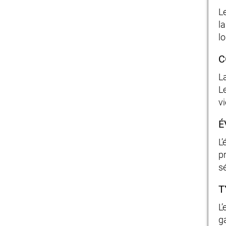
L
l
l
C
L
L
v
É
L’
p
s
T
L
g