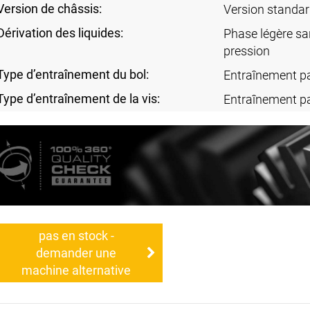
Version de châssis:
Version standa
Dérivation des liquides:
Phase légère sa
pression
Type d’entraînement du bol:
Entraînement p
Type d’entraînement de la vis:
Entraînement p
pas en stock -
demander une
machine alternative