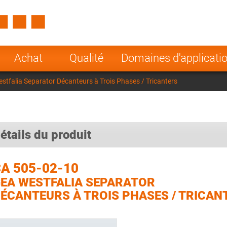
Spain
Czech Repu
ugal
Poland
Norway
Achat
Qualité
Domaines d'applicati
nesia
India
Greece
tfalia Separator Décanteurs à Trois Phases / Tricanters
a
étails du produit
A 505-02-10
EA WESTFALIA SEPARATOR
ÉCANTEURS À TROIS PHASES / TRICAN