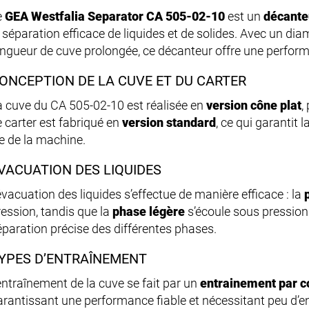
e
GEA Westfalia Separator CA 505-02-10
est un
décante
a séparation efficace de liquides et de solides. Avec un di
ongueur de cuve prolongée, ce décanteur offre une perfor
ONCEPTION DE LA CUVE ET DU CARTER
a cuve du CA 505-02-10 est réalisée en
version cône plat
,
e carter est fabriqué en
version standard
, ce qui garantit 
ie de la machine.
VACUATION DES LIQUIDES
évacuation des liquides s’effectue de manière efficace : la
ression, tandis que la
phase légère
s’écoule sous pression
éparation précise des différentes phases.
YPES D’ENTRAÎNEMENT
’entraînement de la cuve se fait par un
entrainement par c
arantissant une performance fiable et nécessitant peu d’en