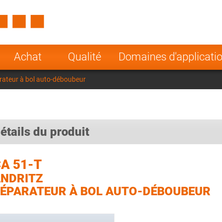
Spain
Czech Repu
ugal
Poland
Norway
Achat
Qualité
Domaines d'applicati
nesia
India
Greece
rateur à bol auto-déboubeur
a
étails du produit
A 51-T
NDRITZ
ÉPARATEUR À BOL AUTO-DÉBOUBEUR