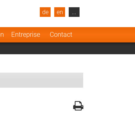
de
en
...
blic
Turkey
Netherlands
on
Entreprise
Contact
Finland