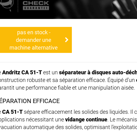
pas en stock -
demander une
machine alternative
e
Andritz CA 51-T
est un
séparateur à disques auto-déc
onstruction robuste et sa séparation efficace. Équipé d’un
arantit une performance fiable et une manipulation aisée.
ÉPARATION EFFICACE
e
CA 51-T
sépare efficacement les solides des liquides. Il
pplications nécessitant une
vidange continue
. Le mécan
vacuation automatique des solides, optimisant l’exploitati