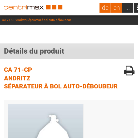
de
en
...
CA 71-CP Andritz Séparateur à bol auto-déboubeur
Détails du produit
CA 71-CP
ANDRITZ
SÉPARATEUR À BOL AUTO-DÉBOUBEUR