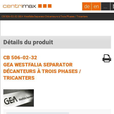
de
en
...
CB 506-02-32 GEA Westfalia Separator Décanteurs à Trois Phases / Tricanters
Détails du produit
CB 506-02-32
GEA WESTFALIA SEPARATOR
DÉCANTEURS À TROIS PHASES /
TRICANTERS