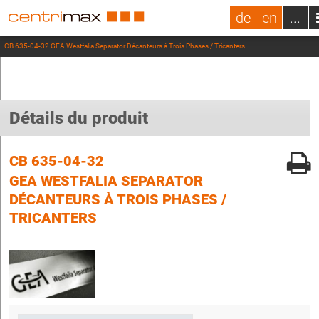
de
en
...
CB 635-04-32 GEA Westfalia Separator Décanteurs à Trois Phases / Tricanters
Détails du produit
CB 635-04-32
GEA WESTFALIA SEPARATOR
DÉCANTEURS À TROIS PHASES /
TRICANTERS