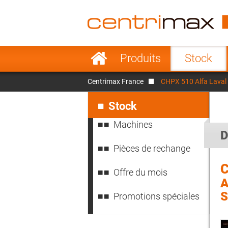
France
Italy
Sweden
Port
Aller
Produits
Stock
au
Japan
Indo
contenu
Centrimax France
CHPX 510 Alfa Laval
Denmark
Chin
Aller
au
Stock
contenu
Machines
D
Pièces de rechange
C
Offre du mois
A
S
Promotions spéciales