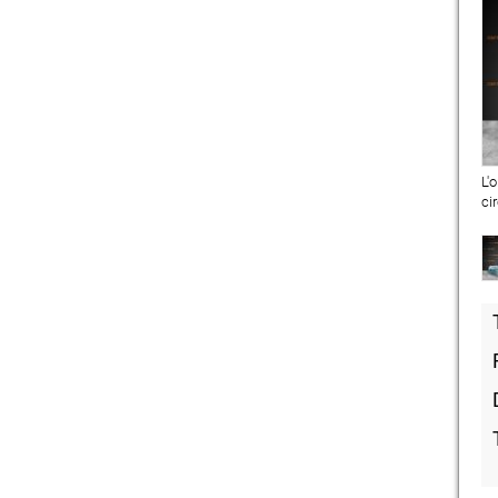
L'
ci