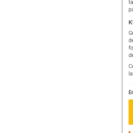
t
p
K
Gr
d
f
d
C
l
E