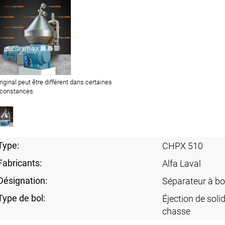
original peut être différent dans certaines
rconstances.
Type:
CHPX 510
Fabricants:
Alfa Laval
Désignation:
Séparateur à bo
Type de bol:
Éjection de soli
chasse