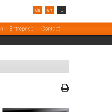
de
en
...
blic
Turkey
Netherlands
on
Entreprise
Contact
Finland