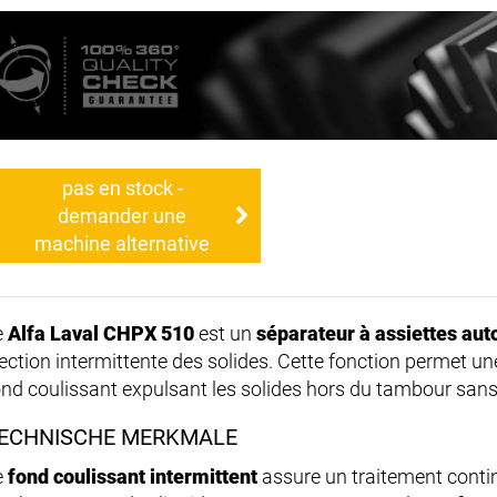
pas en stock -
demander une
machine alternative
e
Alfa Laval CHPX 510
est un
séparateur à assiettes au
jection intermittente des solides. Cette fonction permet un
ond coulissant expulsant les solides hors du tambour sans
ECHNISCHE MERKMALE
e
fond coulissant intermittent
assure un traitement contin