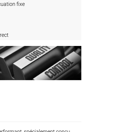
cuation fixe
rect
rformant, spécialement conçu