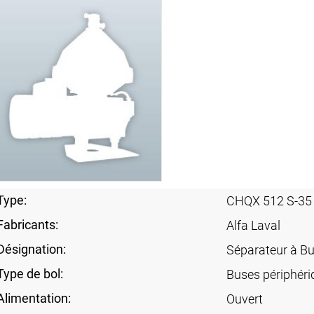
Type:
CHQX 512 S-35
Fabricants:
Alfa Laval
Désignation:
Séparateur à B
Type de bol:
Buses périphériq
Alimentation:
Ouvert