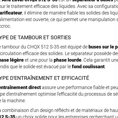
our le traitement efficace des liquides. Avec sa configura
larificateur
, il élimine de manière fiable les solides des liq
'alimentation est ouverte, ce qui permet une manipulation
ccroc.
YPE DE TAMBOUR ET SORTIES
e tambour du CHQX 512 S-35 est équipé de
buses sur le 
ecirculation efficace des solides. Le séparateur possède de
hase légère
et une pour la
phase lourde
. Cela garantit un
andis que le solide est évacué par le
fond coulissant
.
YPE D'ENTRAÎNEMENT ET EFFICACITÉ
entraînement direct
assure une performance fiable et pe
ype d'entraînement optimise l'efficacité du processus de sé
e la machine.
a combinaison d'un design réfléchi et de matériaux de haute 
12 S-35
un choix solide pour les entreprises recherchant 