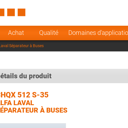
Spain
Czech Repu
ugal
Poland
Norway
Achat
Qualité
Domaines d'applicati
nesia
India
Greece
Laval Séparateur à Buses
a
étails du produit
HQX 512 S-35
LFA LAVAL
ÉPARATEUR À BUSES