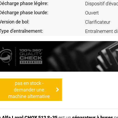
Décharge phase légère:
Dispositif d’éva
Décharge phase lourde:
Ouvert
Version de bol:
Clarificateur
Type d’entraînement:
Entraînement di
pas en stock -
demander une
machine alternative
e
Alfa Laval CHQX 512 S-35
est un
séparateur à buses
pe