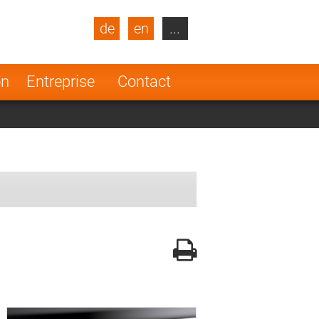
de
en
...
blic
Turkey
Netherlands
on
Entreprise
Contact
Finland