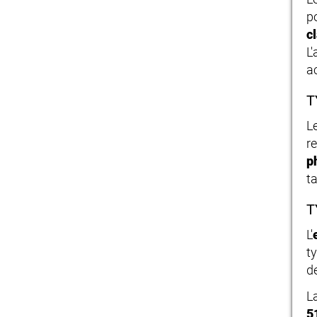
p
c
L
a
T
L
r
p
t
T
L'
t
d
L
5