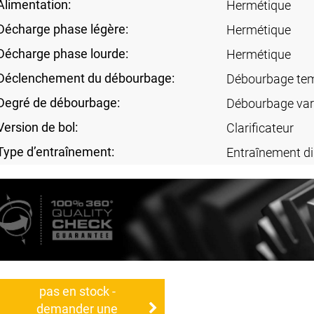
Alimentation:
Hermétique
Décharge phase légère:
Hermétique
Décharge phase lourde:
Hermétique
Déclenchement du débourbage:
Débourbage tem
Degré de débourbage:
Débourbage var
Version de bol:
Clarificateur
Type d’entraînement:
Entraînement di
pas en stock -
demander une