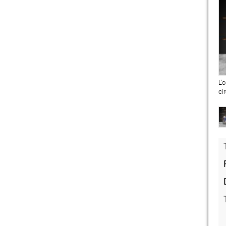
L'
ci