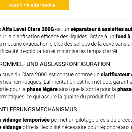
machine alternative
e
Alfa Laval Clara 200G
est un
séparateur à assiettes a
ur la clarification efficace des liquides. Grâce à un
fond à 
ermet une évacuation ciblée des solides de la cuve sans a
efficacité d'exploitation et minimise les temps d'arrêt.
ROMMEL- UND AUSLASSKONFIGURATION
a cuve du Clara 200G est conçue comme un
clarificateur
orties hermétiques. L'alimentation est hermétique, garanti
ortie pour la
phase légère
ainsi que la sortie pour la
phase
rmétiques, ce qui assure la qualité du produit final.
NTLEERUNGSMECHANISMUS
a
vidange temporisée
permet un pilotage précis du proce
e vidange
offre la flexibilité nécessaire pour répondre aux