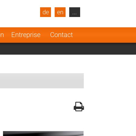
de
en
...
blic
Turkey
Netherlands
on
Entreprise
Contact
Finland