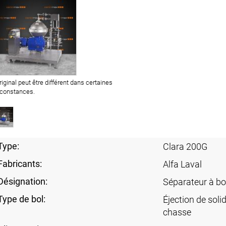
original peut être différent dans certaines
rconstances.
Type:
Clara 200G
Fabricants:
Alfa Laval
Désignation:
Séparateur à bo
Type de bol:
Éjection de soli
chasse