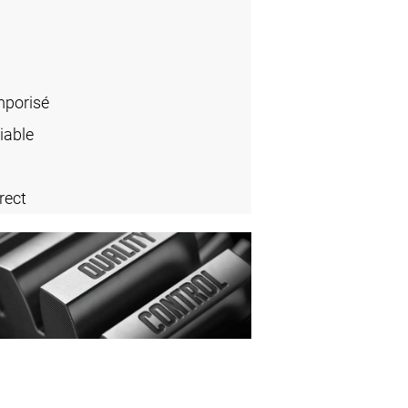
porisé
iable
rect