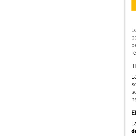
L
po
p
l'
T
L
s
s
he
E
L
d