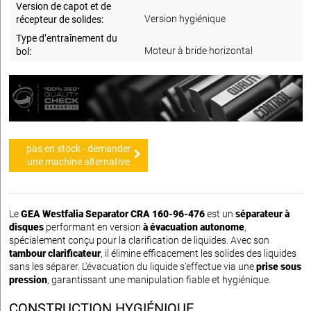
Version de capot et de
Version hygiénique
récepteur de solides:
Type d’entraînement du
Moteur à bride horizontal
bol:
pas en stock - demander
une machine alternative
Le
GEA Westfalia Separator CRA 160-96-476
est un
séparateur à
disques
performant en version
à évacuation autonome
,
spécialement conçu pour la clarification de liquides. Avec son
tambour clarificateur
, il élimine efficacement les solides des liquides
sans les séparer. L'évacuation du liquide s'effectue via une
prise sous
pression
, garantissant une manipulation fiable et hygiénique.
CONSTRUCTION HYGIÉNIQUE