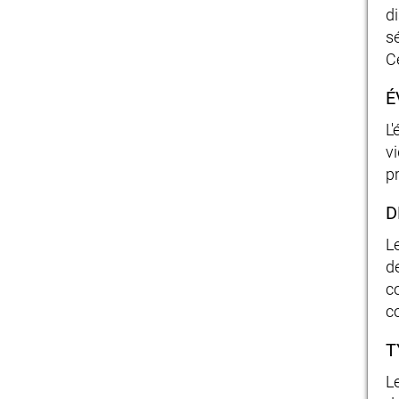
d
s
Ce
É
L
v
pr
D
L
d
c
c
T
L