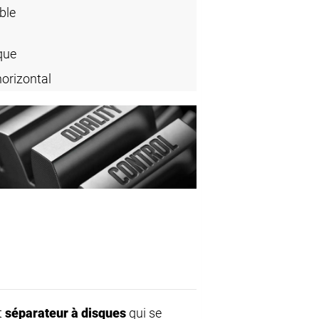
ble
que
horizontal
t
séparateur à disques
qui se