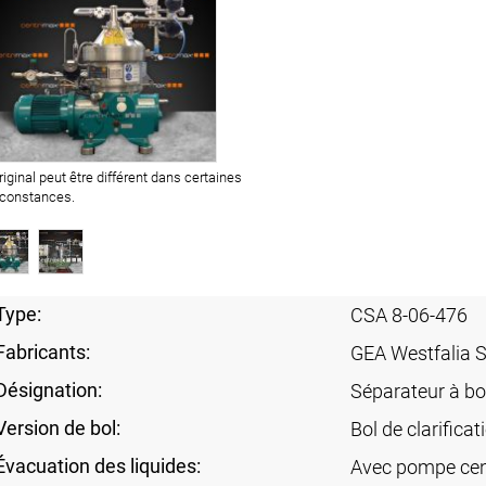
original peut être différent dans certaines
rconstances.
Type:
CSA 8-06-476
Fabricants:
GEA Westfalia 
Désignation:
Séparateur à bo
Version de bol:
Bol de clarificat
Évacuation des liquides:
Avec pompe cent