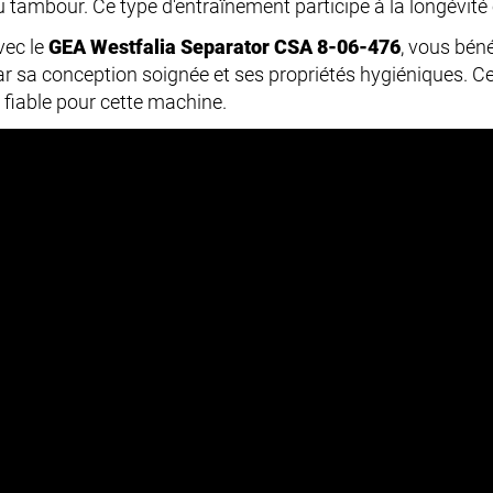
 tambour. Ce type d'entraînement participe à la longévité e
vec le
GEA Westfalia Separator CSA 8-06-476
, vous bén
ar sa conception soignée et ses propriétés hygiéniques. C
t fiable pour cette machine.