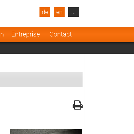
de
en
...
blic
Turkey
Netherlands
on
Entreprise
Contact
Finland