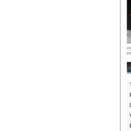
L'
ci