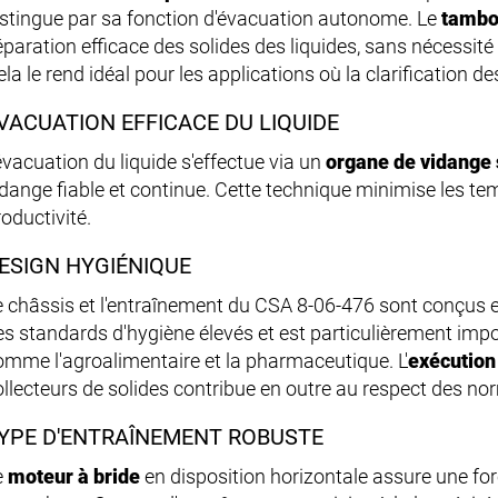
istingue par sa fonction d'évacuation autonome. Le
tambou
éparation efficace des solides des liquides, sans nécessité
la le rend idéal pour les applications où la clarification des
VACUATION EFFICACE DU LIQUIDE
'évacuation du liquide s'effectue via un
organe de vidange 
idange fiable et continue. Cette technique minimise les te
oductivité.
ESIGN HYGIÉNIQUE
e châssis et l'entraînement du CSA 8-06-476 sont conçus 
es standards d'hygiène élevés et est particulièrement imp
omme l'agroalimentaire et la pharmaceutique. L'
exécution
ollecteurs de solides contribue en outre au respect des no
YPE D'ENTRAÎNEMENT ROBUSTE
e
moteur à bride
en disposition horizontale assure une for