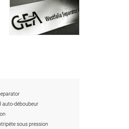
Separator
l auto-déboubeur
ion
ripète sous pression