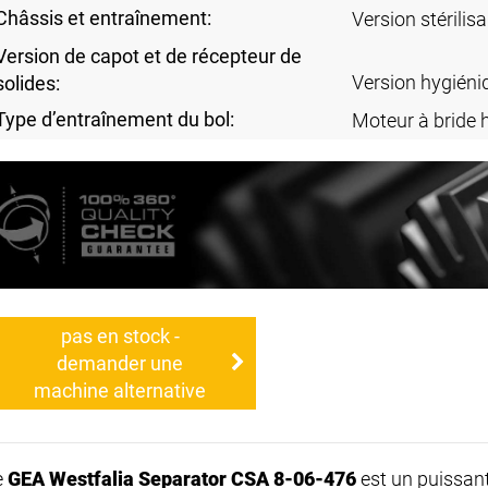
Châssis et entraînement:
Version stérilisa
Version de capot et de récepteur de
Version hygiéni
solides:
Type d’entraînement du bol:
Moteur à bride 
pas en stock -
demander une
machine alternative
e
GEA Westfalia Separator CSA 8-06-476
est un puissan