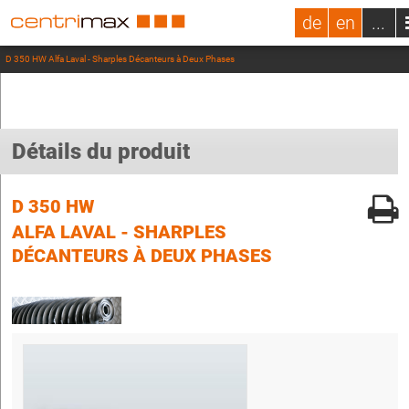
de
en
...
D 350 HW Alfa Laval - Sharples Décanteurs à Deux Phases
Détails du produit
D 350 HW
ALFA LAVAL - SHARPLES
DÉCANTEURS À DEUX PHASES