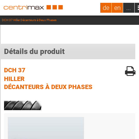
de
en
...
DCH 37 Hiller Décanteurs à Deux Phases
Détails du produit
DCH 37
HILLER
DÉCANTEURS À DEUX PHASES