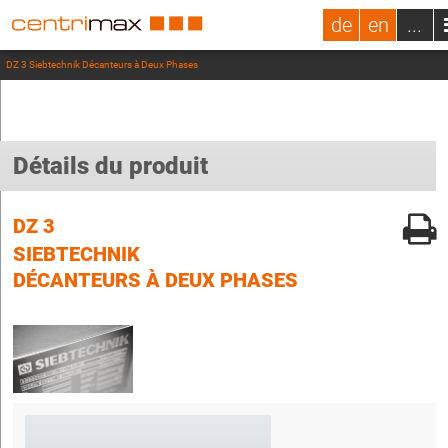
de
en
...
DZ 3 Siebtechnik Décanteurs à Deux Phases
Détails du produit
DZ 3
SIEBTECHNIK
DÉCANTEURS À DEUX PHASES