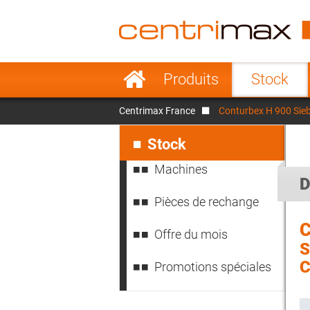
France
Italy
Sweden
Port
Aller
Produits
Stock
au
Japan
Indo
contenu
Centrimax France
Conturbex H 900 Siebt
Denmark
Chin
Aller
au
Stock
contenu
Machines
D
Pièces de rechange
Offre du mois
S
C
Promotions spéciales