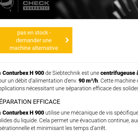
pas en stock -
demander une
machine alternative
a
Conturbex H 900
de Siebtechnik est une
centrifugeuse à
our un débit d'alimentation d'env.
90 m³/h
. Cette machine
pplications nécessitant une séparation efficace des solides
ÉPARATION EFFICACE
a
Conturbex H 900
utilise une mécanique de vis spécifique
olides du liquide. Cela permet une évacuation continue, aug
pérationnelle et minimisant les temps d'arrêt.