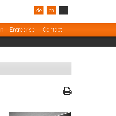
de
en
...
blic
Turkey
Netherlands
on
Entreprise
Contact
Finland