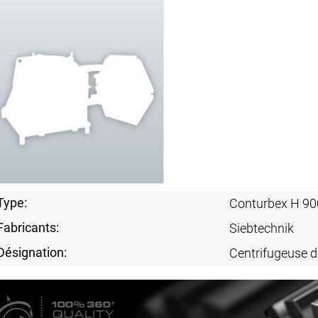
Type:
Conturbex H 90
Fabricants:
Siebtechnik
Désignation:
Centrifugeuse de