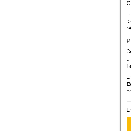
C
L
lo
r
P
C
un
f
E
C
o
E