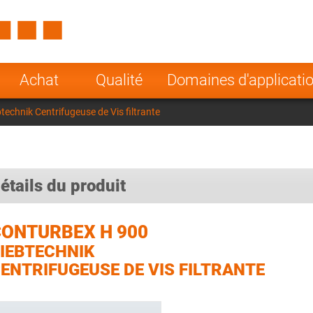
Spain
Czech Repu
ugal
Poland
Norway
Achat
Qualité
Domaines d'applicati
nesia
India
Greece
echnik Centrifugeuse de Vis filtrante
a
étails du produit
CONTURBEX H 900
IEBTECHNIK
ENTRIFUGEUSE DE VIS FILTRANTE