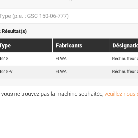
2 Résultat(s)
Type
Fabricants
Désignati
4618
ELWA
Réchauffeur 
4618-V
ELWA
Réchauffeur 
i vous ne trouvez pas la machine souhaitée,
veuillez nous 