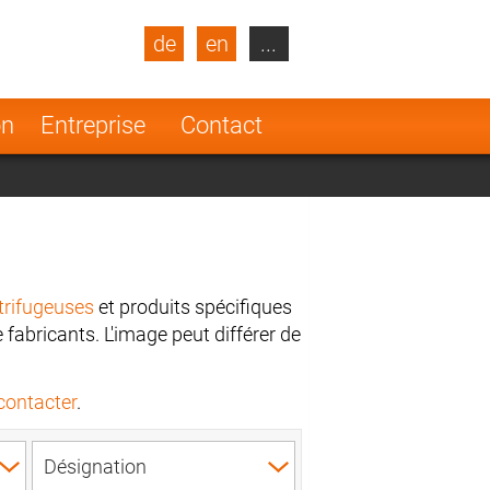
de
en
...
blic
Turkey
Netherlands
on
Entreprise
Contact
Finland
trifugeuses
et produits spécifiques
fabricants. L'image peut différer de
contacter
.