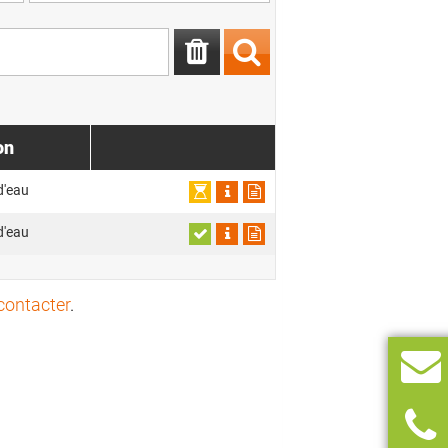
on
d'eau
d'eau
contacter
.