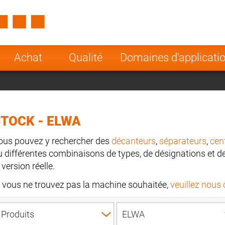
Spain
Czech Repu
ugal
Poland
Norway
Achat
Qualité
Domaines d'applicati
nesia
India
Greece
a
TOCK - ELWA
ous pouvez y rechercher des
décanteurs
,
séparateurs
,
cen
u différentes combinaisons de types, de désignations et de 
 version réelle.
i vous ne trouvez pas la machine souhaitée,
veuillez nous 